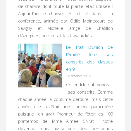
de chanvre dont toute la plante était utilisée :
Aujourd’hui le chanvre est utilisé dans : La
conférence, animée par Odile Moinecourt de
Savigny et Michelle Jarrige de Châtillon
d’Azergues, présentait les travaux liés …
Le Trait D’Union de
l’Amitié fête ses
conscrits des classes
en 9
10 octobre 2019
Ce jeudi le club honorait
ses conscrits. Comme
chaque année la coutume perdure, mais cette
année elle revêtait une couleur particulière
puisque l’on avait l’honneur de fêter les 100
printemps de Mme Aimée Chirat notre
doyenne mais aussi une des personnes