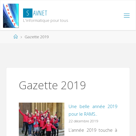
Skip
to
S
A
V
N
E
T
content
L'informatique pour tous
Home
Gazette 2019
Gazette 2019
Une belle année 2019
pour le RAMS..
22 décembre 2019
L’année 2019 touche à