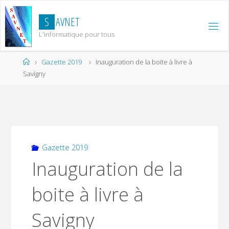
Skip
to
S
A
V
N
E
T
content
L'informatique pour tous
Home
Gazette 2019
Inauguration de la boite à livre à
Savigny
Gazette 2019
Inauguration de la
boite à livre à
Savigny