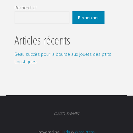
Rechercher
Rechercher
Articles récents
Beau succès pour la bourse aux jouets des p’tits
Loustiques
©2021 SAVNET
Powered by
Fluida
&
WordPress.