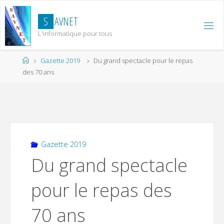
Skip
to
S
A
V
N
E
T
content
L'informatique pour tous
Home
Gazette 2019
Du grand spectacle pour le repas
des 70 ans
Gazette 2019
Du grand spectacle
pour le repas des
70 ans