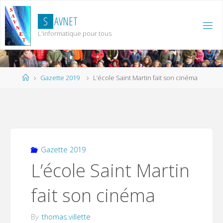
Skip
to
S
A
V
N
E
T
content
L'informatique pour tous
Home
Gazette 2019
L’école Saint Martin fait son cinéma
Gazette 2019
L’école Saint Martin
fait son cinéma
By
thomas.villette