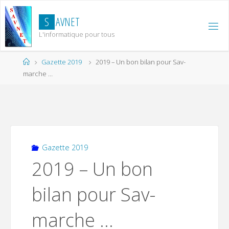
Skip
to
S
A
V
N
E
T
content
L'informatique pour tous
Home
Gazette 2019
2019 – Un bon bilan pour Sav-
marche …
Gazette 2019
2019 – Un bon
bilan pour Sav-
marche …