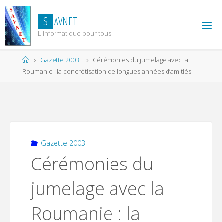
Skip
to
S
A
V
N
E
T
content
L'informatique pour tous
Home
Gazette 2003
Cérémonies du jumelage avec la
Roumanie : la concrétisation de longues années d’amitiés
Gazette 2003
Cérémonies du
jumelage avec la
Roumanie : la