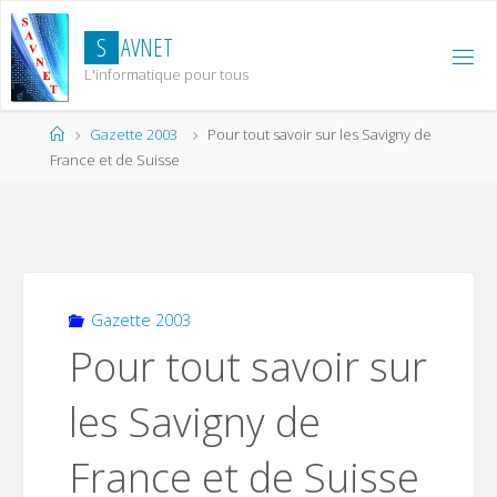
Skip
to
S
A
V
N
E
T
content
L'informatique pour tous
Home
Gazette 2003
Pour tout savoir sur les Savigny de
France et de Suisse
Gazette 2003
Pour tout savoir sur
les Savigny de
France et de Suisse