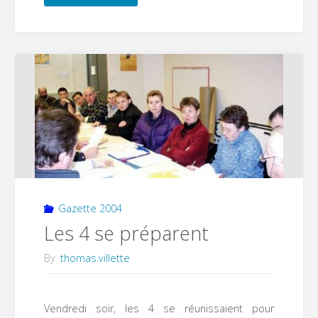
ouvertes
à
l’école
St
Martin"
Gazette 2004
Les 4 se préparent
By
thomas.villette
Vendredi soir, les 4 se réunissaient pour