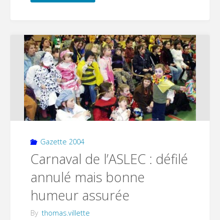
de
famille
des
classes
en
3"
Gazette 2004
Carnaval de l’ASLEC : défilé
annulé mais bonne
humeur assurée
By
thomas.villette