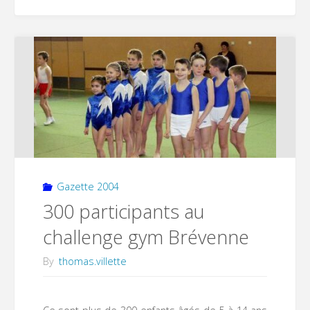
Blaise
»
par
la
troupe
Les
Echappés"
Gazette 2004
300 participants au
challenge gym Brévenne
By
thomas.villette