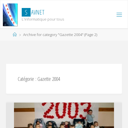
Skip
to
S
A
V
N
E
T
content
L'informatique pour tous
Home
Archive for category "Gazette 2004"
(Page 2)
Catégorie :
Gazette 2004