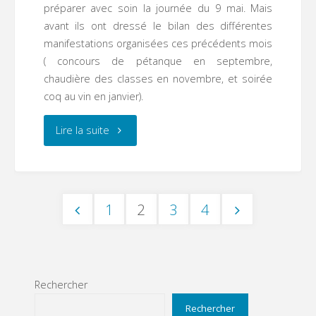
préparer avec soin la journée du 9 mai. Mais
avant ils ont dressé le bilan des différentes
manifestations organisées ces précédents mois
( concours de pétanque en septembre,
chaudière des classes en novembre, et soirée
coq au vin en janvier).
"Les
Lire la suite
4
se
1
2
3
4
préparent"
Pagination
des
Rechercher
Rechercher