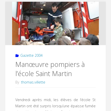
frites
des
jeunes"
Gazette 2004
Manœuvre pompiers à
l’école Saint Martin
By
thomas.villette
Vendredi après midi, les élèves de l’école St
Martin ont été surpris lorsqu’une épaisse fumée