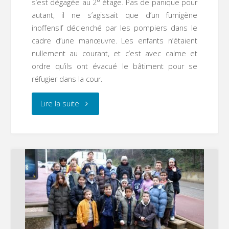
s’est dégagée au 2° étage. Pas de panique pour
autant, il ne s’agissait que d’un fumigène
inoffensif déclenché par les pompiers dans le
cadre d’une manœuvre. Les enfants n’étaient
nullement au courant, et c’est avec calme et
ordre qu’ils ont évacué le bâtiment pour se
réfugier dans la cour.
"Manœuvre
Lire la suite
pompiers
à
l’école
Saint
Martin"