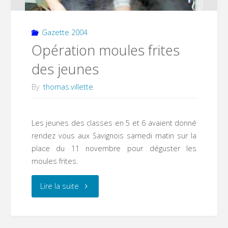
mais
bonne
Gazette 2004
Opération moules frites
humeur
des jeunes
assurée"
By
thomas.villette
Les jeunes des classes en 5 et 6 avaient donné
rendez vous aux Savignois samedi matin sur la
place du 11 novembre pour déguster les
moules frites.
"Opération
Lire la suite
moules