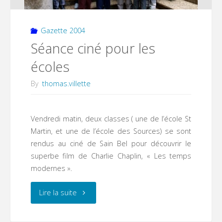
Gazette 2004
Séance ciné pour les
écoles
By
thomas.villette
Vendredi matin, deux classes ( une de l’école St
Martin, et une de l’école des Sources) se sont
rendus au ciné de Sain Bel pour découvrir le
superbe film de Charlie Chaplin, « Les temps
modernes ».
"Séance
Lire la suite
ciné