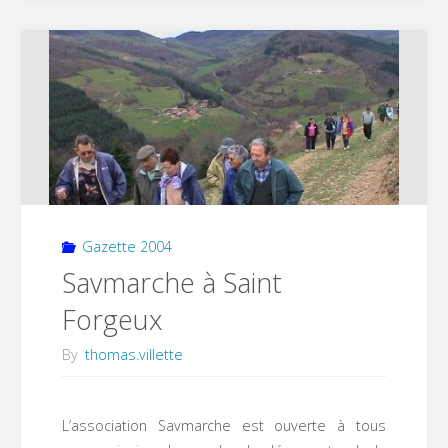
pour
les
écoles"
Gazette 2004
Savmarche à Saint
Forgeux
By
thomas.villette
L’association Savmarche est ouverte à tous