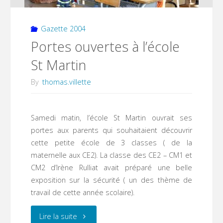
Gazette 2004
Portes ouvertes à l’école
St Martin
By
thomas.villette
Samedi matin, l’école St Martin ouvrait ses
portes aux parents qui souhaitaient découvrir
cette petite école de 3 classes ( de la
maternelle aux CE2). La classe des CE2 – CM1 et
CM2 d’Irène Rulliat avait préparé une belle
exposition sur la sécurité ( un des thème de
travail de cette année scolaire).
"Portes
Lire la suite