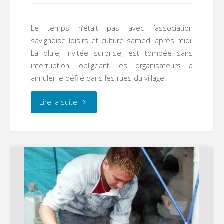
Le temps n’était pas avec l’association
savignoise loisirs et culture samedi après midi.
La pluie, invitée surprise, est tombée sans
interruption, obligeant les organisateurs a
annuler le défilé dans les rues du village.
"Carnaval
Lire la suite
de
l’ASLEC
:
défilé
annulé