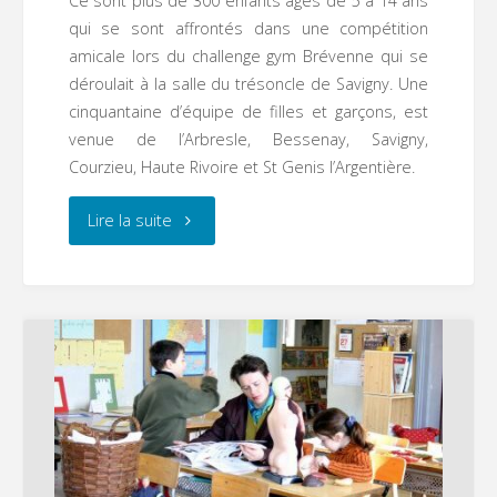
Ce sont plus de 300 enfants âgés de 5 à 14 ans
qui se sont affrontés dans une compétition
amicale lors du challenge gym Brévenne qui se
déroulait à la salle du trésoncle de Savigny. Une
cinquantaine d’équipe de filles et garçons, est
venue de l’Arbresle, Bessenay, Savigny,
Courzieu, Haute Rivoire et St Genis l’Argentière.
"300
Lire la suite
participants
au
challenge
gym
Brévenne"