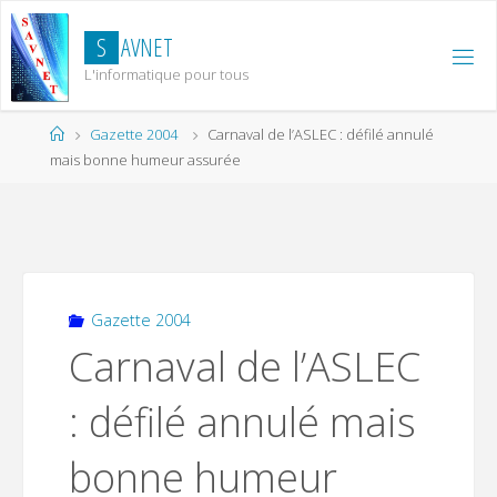
Skip
to
S
A
V
N
E
T
content
L'informatique pour tous
Home
Gazette 2004
Carnaval de l’ASLEC : défilé annulé
mais bonne humeur assurée
Gazette 2004
Carnaval de l’ASLEC
: défilé annulé mais
bonne humeur