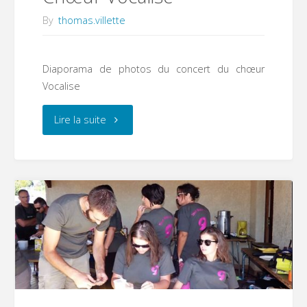
métiers
By
thomas.villette
à
St
Diaporama de photos du concert du chœur
Vocalise
Symphorien
"Chœur
Lire la suite
sur
Vocalise"
Coise"