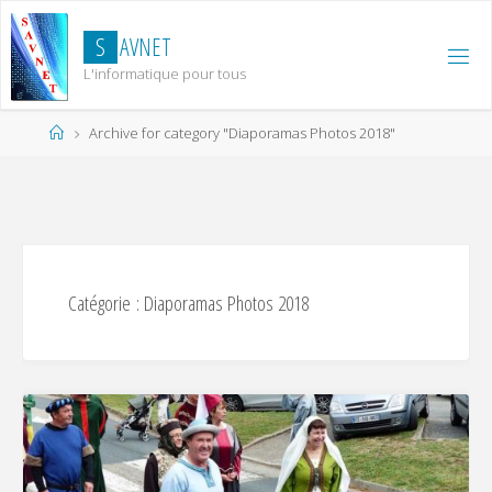
Skip
to
S
A
V
N
E
T
content
L'informatique pour tous
Home
Archive for category "Diaporamas Photos 2018"
Catégorie :
Diaporamas Photos 2018