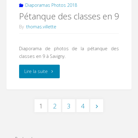
Diaporamas Photos 2018
Pétanque des classes en 9
By
thomas.villette
Diaporama de photos de la pétanque des
classes en 9 à Savigny.
"Pétanque
Lire la suite
des
classes
1
2
3
4
en
Pagination
9"