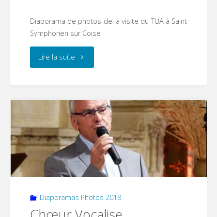
Diaporama de photos de la visite du TUA à Saint
Symphorien sur Coise
"Le
Lire la suite
TUA
en
visite
à
la
maison
Diaporamas Photos 2018
des
Chœur Vocalise