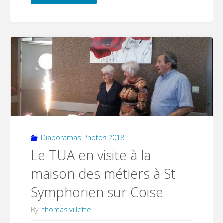
des
« Conjoints
survivants »"
Diaporamas Photos 2018
Le TUA en visite à la
maison des métiers à St
Symphorien sur Coise
By
thomas.villette