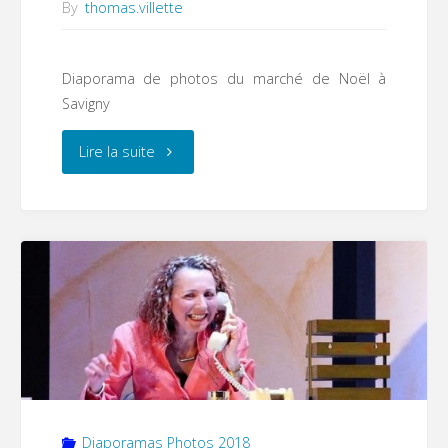
By
thomas.villette
Diaporama de photos du marché de Noël à
Savigny
"Marché
Lire la suite
de
Noël"
Diaporamas Photos 2018