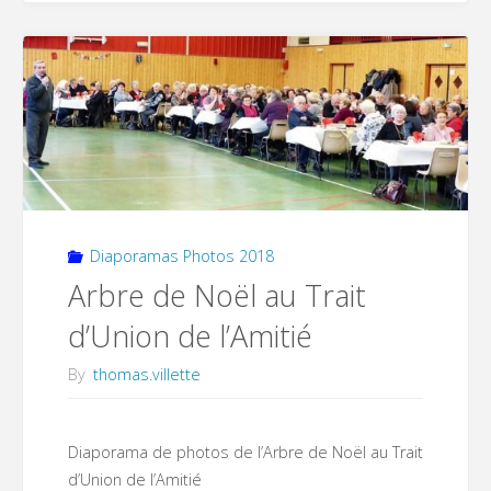
de
l’abbaye
:
la
parade
Diaporamas Photos 2018
dans
Arbre de Noël au Trait
le
d’Union de l’Amitié
village"
By
thomas.villette
Diaporama de photos de l’Arbre de Noël au Trait
d’Union de l’Amitié