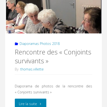
80
et
90
ans
Diaporamas Photos 2018
de
Rencontre des « Conjoints
la
survivants »
8"
By
thomas.villette
Diaporama de photos de la rencontre des
« Conjoints survivants »
"Rencontre
Lire la suite