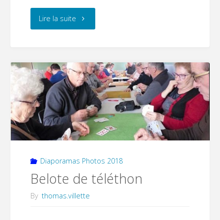
"Arbre
Lire la suite
de
Noël
au
Trait
d’Union
de
Diaporamas Photos 2018
l’Amitié"
Belote de téléthon
By
thomas.villette