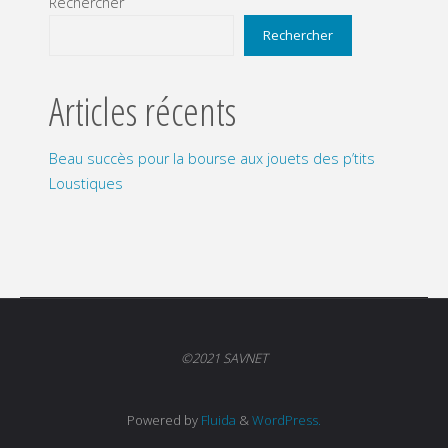
des
Rechercher
Rechercher
publications
Articles récents
Beau succès pour la bourse aux jouets des p’tits
Loustiques
©2021 SAVNET
Powered by
Fluida
&
WordPress.