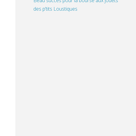
Beau succès pour la bourse aux jouets
des p’tits Loustiques