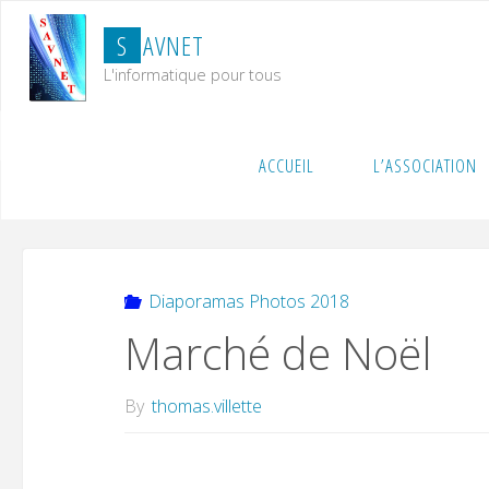
Skip
S
A
V
N
E
T
to
content
L'informatique pour tous
Home
Diaporamas Photos 2018
Marché de Noël
ACCUEIL
L’ASSOCIATION
Diaporamas Photos 2018
Marché de Noël
By
thomas.villette