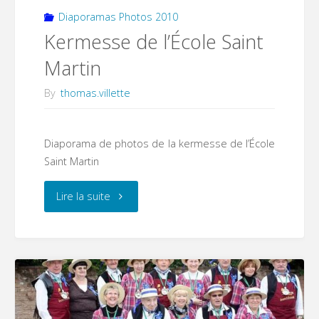
Diaporamas Photos 2010
Kermesse de l’École Saint
Martin
By
thomas.villette
Diaporama de photos de la kermesse de l’École
Saint Martin
"Kermesse
Lire la suite
de
l’École
Saint
Martin"