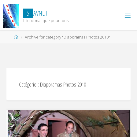
Skip
to
S
A
V
N
E
T
content
L'informatique pour tous
Home
Archive for category "Diaporamas Photos 2010"
Catégorie :
Diaporamas Photos 2010