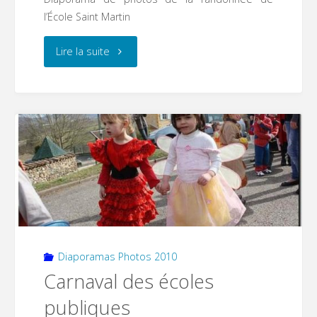
l’École Saint Martin
"Randonnée
Lire la suite
École
saint
Martin"
Diaporamas Photos 2010
Carnaval des écoles
publiques