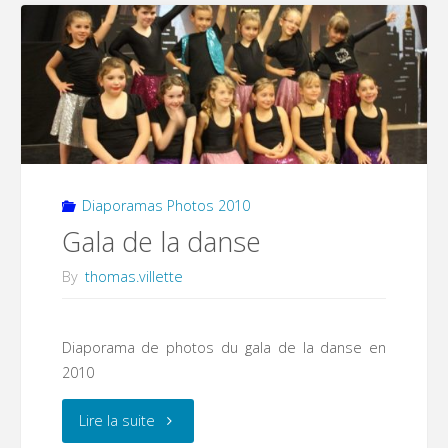
familles
–
École
Saint
Martin"
Diaporamas Photos 2010
Gala de la danse
By
thomas.villette
Diaporama de photos du gala de la danse en
2010
"Gala
Lire la suite