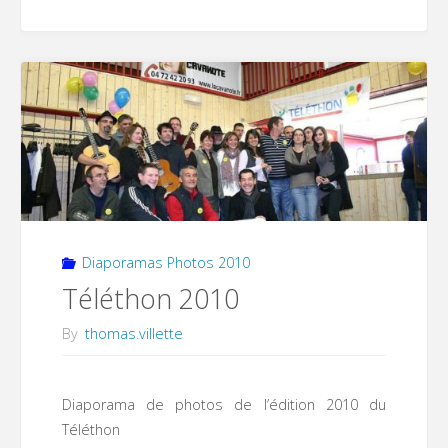
de
la
danse"
Diaporamas Photos 2010
Téléthon 2010
By
thomas.villette
Diaporama de photos de l’édition 2010 du
Téléthon