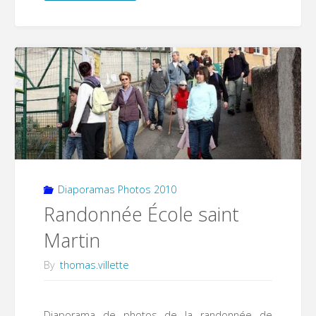
des
arts
et
loisirs"
Diaporamas Photos 2010
Randonnée École saint
Martin
By
thomas.villette
Diaporama de photos de la randonnée de