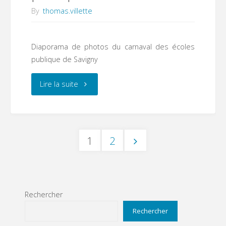
By
thomas.villette
Diaporama de photos du carnaval des écoles
publique de Savigny
"Carnaval
Lire la suite
des
écoles
1
2
publiques"
Pagination
des
Rechercher
Rechercher