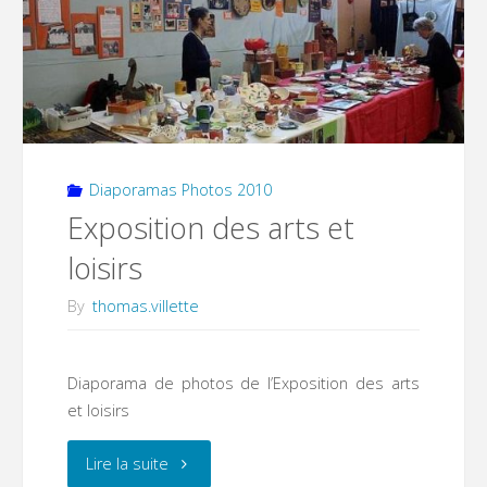
Diaporamas Photos 2010
Exposition des arts et
loisirs
By
thomas.villette
Diaporama de photos de l’Exposition des arts
et loisirs
"Exposition
Lire la suite