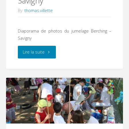
Savigny
By
thomas.villette
Diaporama de photos du jumelage Berching –
Savigny
"Jumelage
Lire la suite
Berching
–
Savigny"