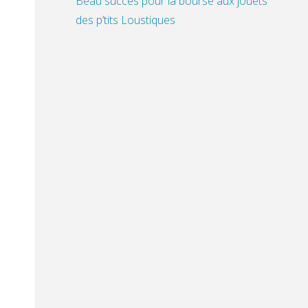
Beau succès pour la bourse aux jouets
des p’tits Loustiques