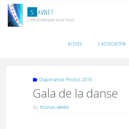
Skip
S
A
V
N
E
T
to
content
L'informatique pour tous
Home
Diaporamas Photos 2010
Gala de la dans
ACCUEIL
L’ASSOCIATION
Diaporamas Photos 2010
Gala de la danse
By
thomas.villette