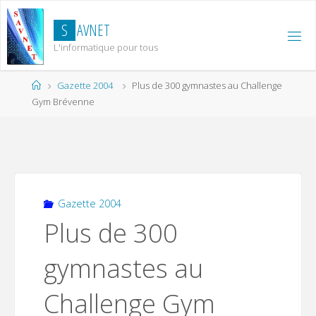
Skip
to
S
A
V
N
E
T
content
L'informatique pour tous
Home
Gazette 2004
Plus de 300 gymnastes au Challenge
Gym Brévenne
Gazette 2004
Plus de 300
gymnastes au
Challenge Gym