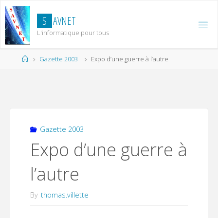
Skip
to
S
A
V
N
E
T
content
L'informatique pour tous
Home
Gazette 2003
Expo d’une guerre à l’autre
Gazette 2003
Expo d’une guerre à
l’autre
By
thomas.villette