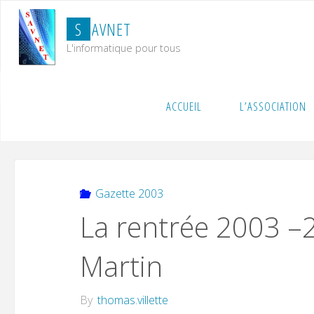
Skip
S
A
V
N
E
T
to
content
L'informatique pour tous
Home
Gazette 2003
La rentrée 2003 –2004 à l’éc
ACCUEIL
L’ASSOCIATION
Gazette 2003
La rentrée 2003 –2
Martin
By
thomas.villette