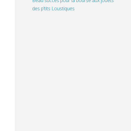
Beau succès pour la bourse aux jouets
des p’tits Loustiques