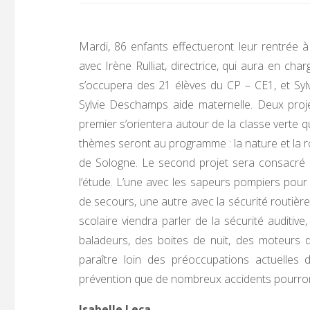
Mardi, 86 enfants effectueront leur rentrée à
avec Irène Rulliat, directrice, qui aura en c
s’occupera des 21 élèves du CP – CE1, et Sylv
Sylvie Deschamps aide maternelle. Deux proj
premier s’orientera autour de la classe verte q
thèmes seront au programme : la nature et la r
de Sologne. Le second projet sera consacré à 
l’étude. L’une avec les sapeurs pompiers pour
de secours, une autre avec la sécurité routière 
scolaire viendra parler de la sécurité auditiv
baladeurs, des boites de nuit, des moteurs 
paraître loin des préoccupations actuelles d
prévention que de nombreux accidents pourront
Isabelle Leca