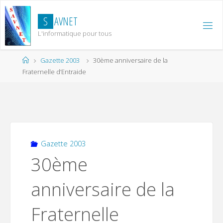
Skip
to
S
A
V
N
E
T
content
L'informatique pour tous
Home
Gazette 2003
30ème anniversaire de la
Fraternelle d’Entraide
Gazette 2003
30ème
anniversaire de la
Fraternelle