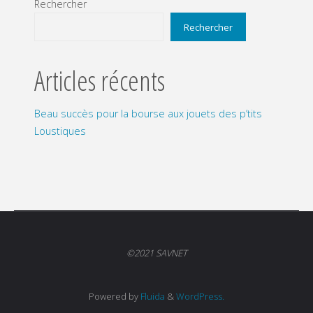
Rechercher
Rechercher
Articles récents
Beau succès pour la bourse aux jouets des p’tits
Loustiques
©2021 SAVNET
Powered by
Fluida
&
WordPress.