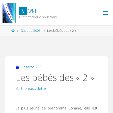
Skip
to
S
A
V
N
E
T
content
L'informatique pour tous
Home
Gazette 2003
Les bébés des « 2 »
Gazette 2003
Les bébés des « 2 »
By
thomas.villette
La plus jeune se prénomme Sohane, elle est