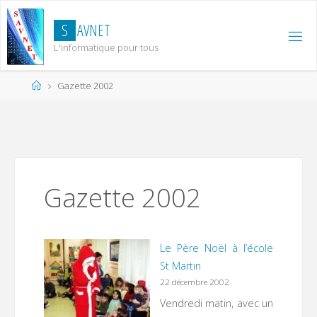
Skip
to
S
A
V
N
E
T
content
L'informatique pour tous
Home
Gazette 2002
Gazette 2002
Le Père Noël à l’école
St Martin
22 décembre 2002
Vendredi matin, avec un