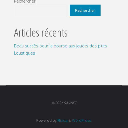
Rechercher
Rechercher
Articles récents
Beau succès pour la bourse aux jouets des p’tits
Loustiques
©2021 SAVNET
Powered by
Fluida
&
WordPress.