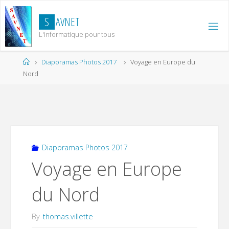
Skip
to
S
A
V
N
E
T
content
L'informatique pour tous
Home
Diaporamas Photos 2017
Voyage en Europe du
Nord
Diaporamas Photos 2017
Voyage en Europe
du Nord
By
thomas.villette