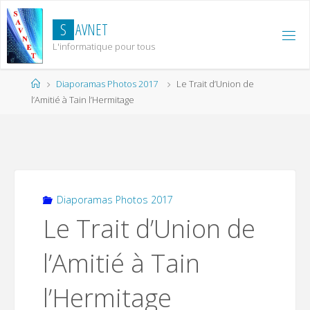
Skip
to
S
A
V
N
E
T
content
L'informatique pour tous
Home
Diaporamas Photos 2017
Le Trait d’Union de
l’Amitié à Tain l’Hermitage
Diaporamas Photos 2017
Le Trait d’Union de
l’Amitié à Tain
l’Hermitage