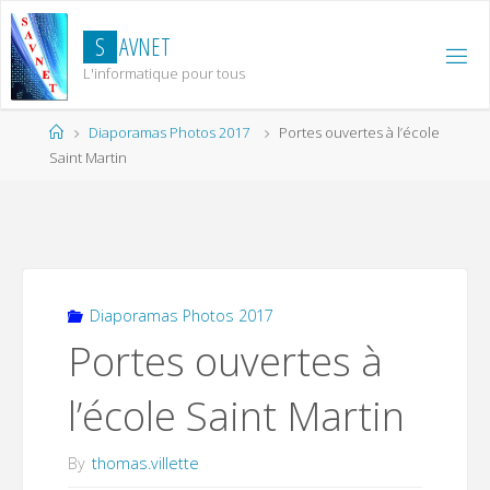
Skip
to
S
A
V
N
E
T
content
L'informatique pour tous
Home
Diaporamas Photos 2017
Portes ouvertes à l’école
Saint Martin
Diaporamas Photos 2017
Portes ouvertes à
l’école Saint Martin
By
thomas.villette