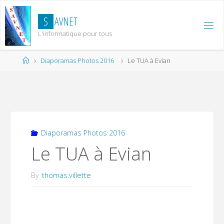
Skip
to
S
A
V
N
E
T
content
L'informatique pour tous
Home
Diaporamas Photos 2016
Le TUA à Evian
Diaporamas Photos 2016
Le TUA à Evian
By
thomas.villette