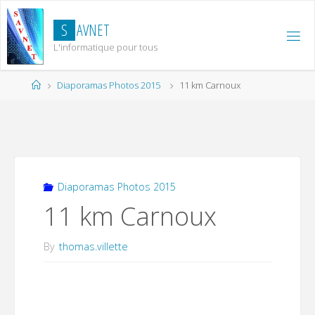
Skip
to
S
A
V
N
E
T
content
L'informatique pour tous
Home
Diaporamas Photos 2015
11 km Carnoux
Diaporamas Photos 2015
11 km Carnoux
By
thomas.villette