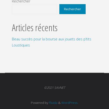
Rechercher
Rechercher
Articles récents
Beau succès pour la bourse aux jouets des p’tits
Loustiques
©2021 SAVNET
Powered by
Fluida
&
WordPress.