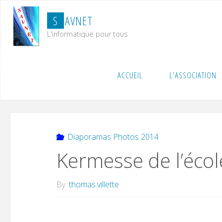
Skip
S
A
V
N
E
T
to
content
L'informatique pour tous
Home
Diaporamas Photos 2014
Kermesse de l’éc
ACCUEIL
L’ASSOCIATION
Diaporamas Photos 2014
Kermesse de l’écol
By
thomas.villette