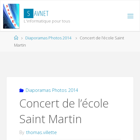
Skip
to
S
A
V
N
E
T
content
L'informatique pour tous
Home
Diaporamas Photos 2014
Concert de l’école Saint
Martin
Diaporamas Photos 2014
Concert de l’école
Saint Martin
By
thomas.villette