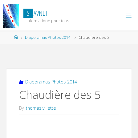
Skip
to
S
A
V
N
E
T
content
L'informatique pour tous
Home
Diaporamas Photos 2014
Chaudière des 5
Diaporamas Photos 2014
Chaudière des 5
By
thomas.villette