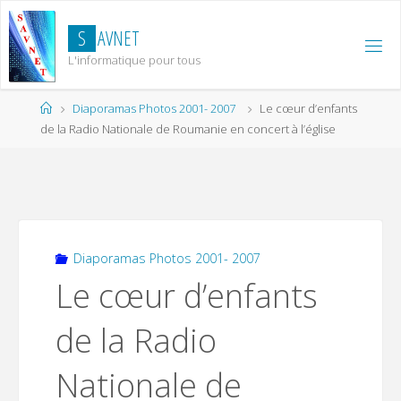
Skip
to
S
A
V
N
E
T
content
L'informatique pour tous
Home
Diaporamas Photos 2001- 2007
Le cœur d’enfants
de la Radio Nationale de Roumanie en concert à l’église
Diaporamas Photos 2001- 2007
Le cœur d’enfants
de la Radio
Nationale de