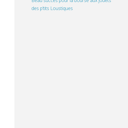
Beau succès pour la bourse aux jouets
des p’tits Loustiques