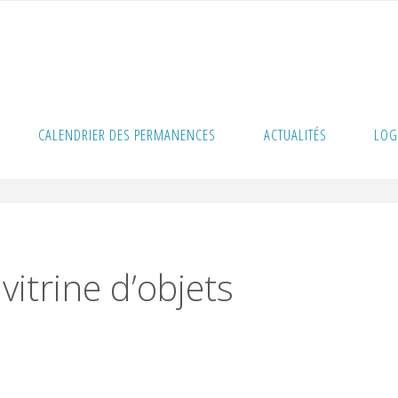
n de la vitrine d’objets religieux à Savigny
CALENDRIER DES PERMANENCES
ACTUALITÉS
LOG
vitrine d’objets