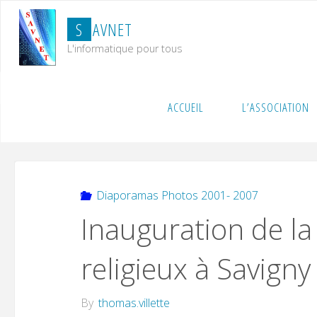
Skip
S
A
V
N
E
T
to
content
L'informatique pour tous
Home
Diaporamas Photos 2001- 2007
Inauguratio
ACCUEIL
L’ASSOCIATION
Diaporamas Photos 2001- 2007
Inauguration de la 
religieux à Savigny
By
thomas.villette