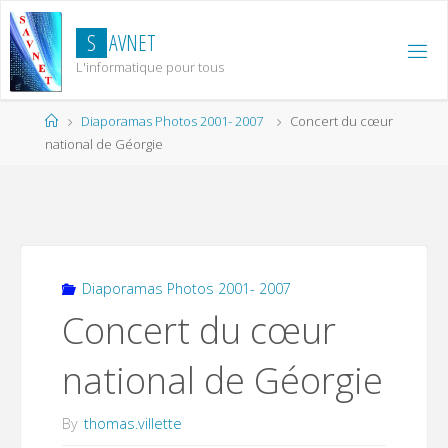
Skip
to
S
A
V
N
E
T
content
L'informatique pour tous
Home
Diaporamas Photos 2001- 2007
Concert du cœur
national de Géorgie
Diaporamas Photos 2001- 2007
Concert du cœur
national de Géorgie
By
thomas.villette