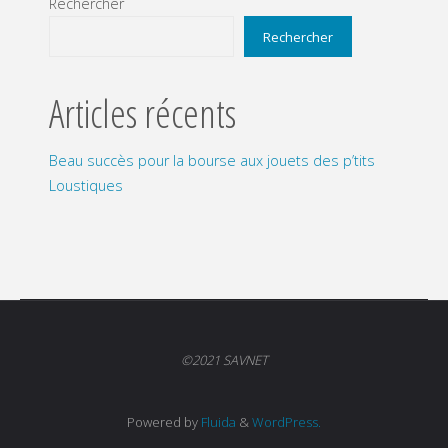
Rechercher
Rechercher
Articles récents
Beau succès pour la bourse aux jouets des p’tits
Loustiques
©2021 SAVNET
Powered by
Fluida
&
WordPress.