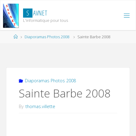
Skip
to
S
A
V
N
E
T
content
L'informatique pour tous
Home
Diaporamas Photos 2008
Sainte Barbe 2008
Diaporamas Photos 2008
Sainte Barbe 2008
By
thomas.villette