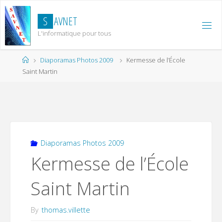
Skip
to
S
A
V
N
E
T
content
L'informatique pour tous
Home
Diaporamas Photos 2009
Kermesse de l’École
Saint Martin
Diaporamas Photos 2009
Kermesse de l’École
Saint Martin
By
thomas.villette