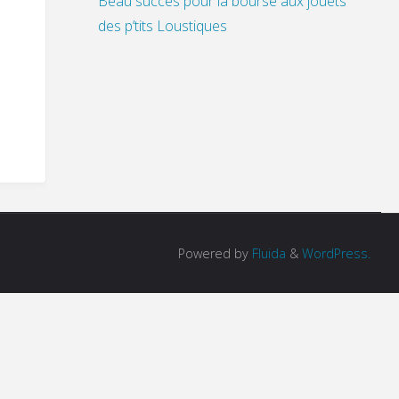
Beau succès pour la bourse aux jouets
des p’tits Loustiques
Powered by
Fluida
&
WordPress.