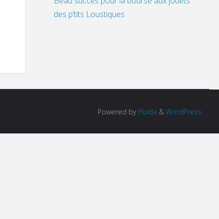
Beau succès pour la bourse aux jouets
des p’tits Loustiques
Powered by
Fluida
&
WordPress.