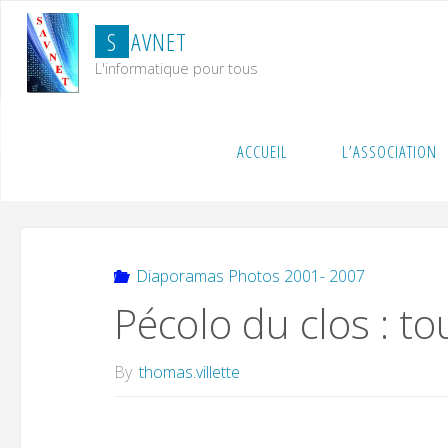
Skip
S
A
V
N
E
T
to
content
L'informatique pour tous
Home
Diaporamas Photos 2001- 2007
Pécolo du 
ACCUEIL
L’ASSOCIATION
Diaporamas Photos 2001- 2007
Pécolo du clos : t
By
thomas.villette