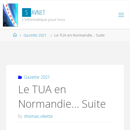
Skip
to
S
A
V
N
E
T
content
L'informatique pour tous
Home
Gazette 2021
Le TUA en Normandie… Suite
Gazette 2021
Le TUA en
Normandie… Suite
By
thomas.villette