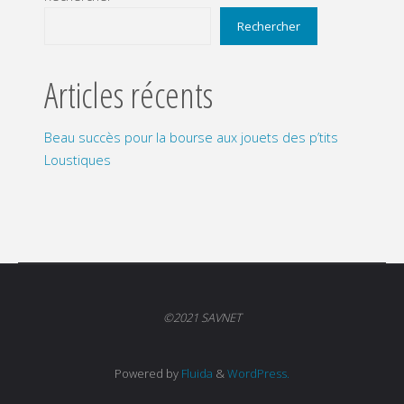
Rechercher
Articles récents
Beau succès pour la bourse aux jouets des p’tits
Loustiques
©2021 SAVNET
Powered by
Fluida
&
WordPress.