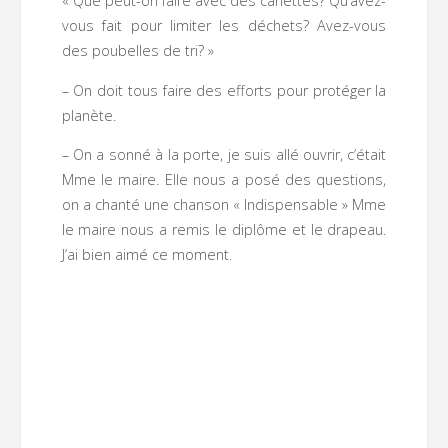
« Que peut-on faire avec des canettes? Qu’avez-
vous fait pour limiter les déchets? Avez-vous
des poubelles de tri? »
– On doit tous faire des efforts pour protéger la
planète.
– On a sonné à la porte, je suis allé ouvrir, c’était
Mme le maire. Elle nous a posé des questions,
on a chanté une chanson « Indispensable » Mme
le maire nous a remis le diplôme et le drapeau.
J’ai bien aimé ce moment.