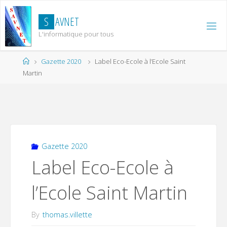
Skip
to
S
A
V
N
E
T
content
L'informatique pour tous
Home
Gazette 2020
Label Eco-Ecole à l’Ecole Saint
Martin
Gazette 2020
Label Eco-Ecole à
l’Ecole Saint Martin
By
thomas.villette