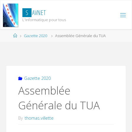
Skip
to
S
A
V
N
E
T
content
L'informatique pour tous
Home
Gazette 2020
Assemblée Générale du TUA
Gazette 2020
Assemblée
Générale du TUA
By
thomas.villette