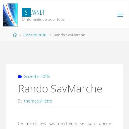
Skip
to
S
A
V
N
E
T
content
L'informatique pour tous
Home
Gazette 2018
Rando SavMarche
Gazette 2018
Rando SavMarche
By
thomas.villette
Ce mardi, les sav-marcheurs se sont donné