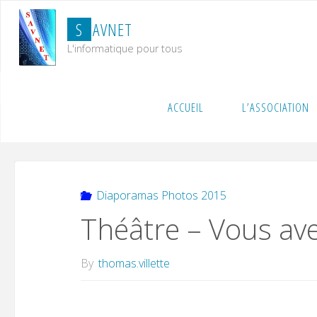
Skip
S
A
V
N
E
T
to
content
L'informatique pour tous
Home
Diaporamas Photos 2015
Théâtre – Vous 
ACCUEIL
L’ASSOCIATION
Diaporamas Photos 2015
Théâtre – Vous ave
By
thomas.villette