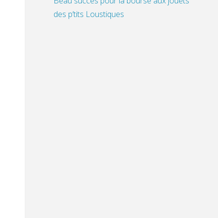
Beau succès pour la bourse aux jouets
des p’tits Loustiques